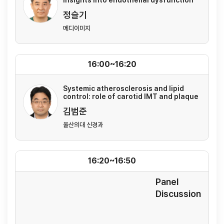
정슬기
메디이미지
16:00~16:20
Systemic atherosclerosis and lipid
control: role of carotid IMT and plaque
김범준
울산의대 신경과
16:20~16:50
Panel
Discussion