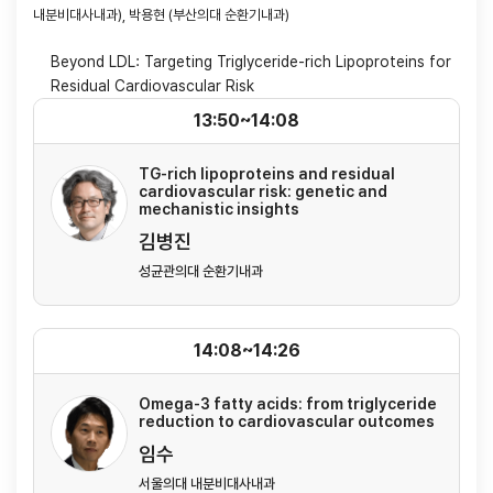
내분비대사내과), 박용현 (부산의대 순환기내과)
Beyond LDL: Targeting Triglyceride-rich Lipoproteins for
Residual Cardiovascular Risk
13:50~14:08
TG-rich lipoproteins and residual
cardiovascular risk: genetic and
mechanistic insights
김병진
성균관의대 순환기내과
14:08~14:26
Omega-3 fatty acids: from triglyceride
reduction to cardiovascular outcomes
임수
서울의대 내분비대사내과