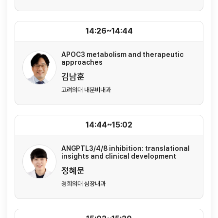
14:26~14:44
APOC3 metabolism and therapeutic
approaches
김남훈
고려의대 내분비내과
14:44~15:02
ANGPTL3/4/8 inhibition: translational
insights and clinical development
정혜문
경희의대 심장내과