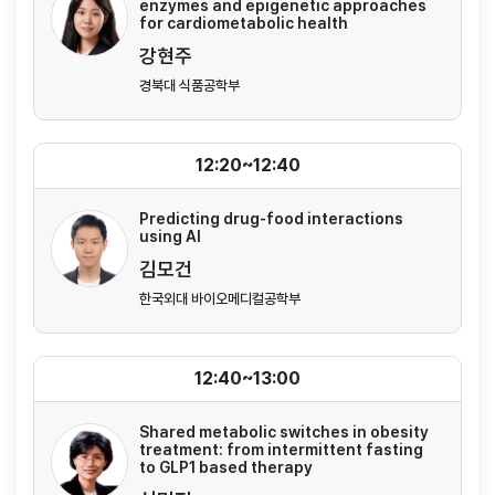
enzymes and epigenetic approaches
for cardiometabolic health
강현주
경북대 식품공학부
12:20~12:40
Predicting drug-food interactions
using AI
김모건
한국외대 바이오메디컬공학부
12:40~13:00
Shared metabolic switches in obesity
treatment: from intermittent fasting
to GLP1 based therapy