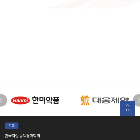
TOP
학회
한국지질·동맥경화학회